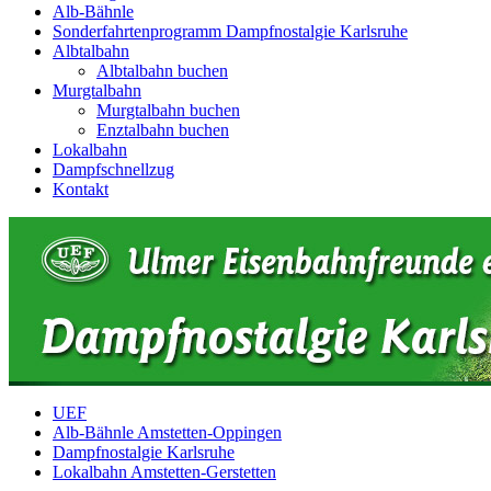
Alb-Bähnle
Sonderfahrtenprogramm Dampfnostalgie Karlsruhe
Albtalbahn
Albtalbahn buchen
Murgtalbahn
Murgtalbahn buchen
Enztalbahn buchen
Lokalbahn
Dampfschnellzug
Kontakt
UEF
Alb-Bähnle Amstetten-Oppingen
Dampfnostalgie Karlsruhe
Lokalbahn Amstetten-Gerstetten