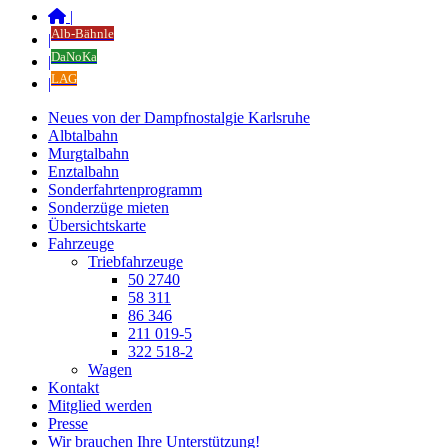
|
Alb-Bähnle
|
DaNoKa
|
LAG
|
Neues von der Dampfnostalgie Karlsruhe
Albtalbahn
Murgtalbahn
Enztalbahn
Sonderfahrtenprogramm
Sonderzüge mieten
Übersichtskarte
Fahrzeuge
Triebfahrzeuge
50 2740
58 311
86 346
211 019-5
322 518-2
Wagen
Kontakt
Mitglied werden
Presse
Wir brauchen Ihre Unterstützung!