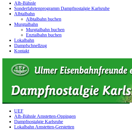
Alb-Bähnle
Sonderfahrtenprogramm Dampfnostalgie Karlsruhe
Albtalbahn
Albtalbahn buchen
Murgtalbahn
Murgtalbahn buchen
Enztalbahn buchen
Lokalbahn
Dampfschnellzug
Kontakt
UEF
Alb-Bähnle Amstetten-Oppingen
Dampfnostalgie Karlsruhe
Lokalbahn Amstetten-Gerstetten