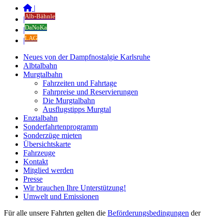
|
Alb-Bähnle
|
DaNoKa
|
LAG
|
Neues von der Dampfnostalgie Karlsruhe
Albtalbahn
Murgtalbahn
Fahrzeiten und Fahrtage
Fahrpreise und Reservierungen
Die Murgtalbahn
Ausflugstipps Murgtal
Enztalbahn
Sonderfahrtenprogramm
Sonderzüge mieten
Übersichtskarte
Fahrzeuge
Kontakt
Mitglied werden
Presse
Wir brauchen Ihre Unterstützung!
Umwelt und Emissionen
Für alle unsere Fahrten gelten die
Beförderungsbedingungen
der