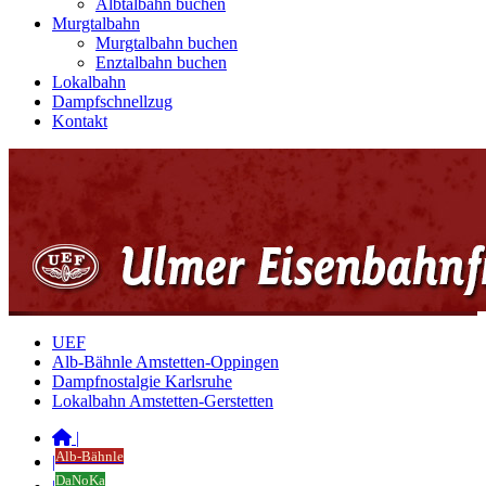
Albtalbahn buchen
Murgtalbahn
Murgtalbahn buchen
Enztalbahn buchen
Lokalbahn
Dampfschnellzug
Kontakt
UEF
Alb-Bähnle Amstetten-Oppingen
Dampfnostalgie Karlsruhe
Lokalbahn Amstetten-Gerstetten
|
Alb-Bähnle
|
DaNoKa