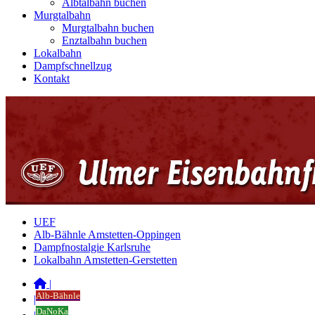
Albtalbahn buchen
Murgtalbahn
Murgtalbahn buchen
Enztalbahn buchen
Lokalbahn
Dampfschnellzug
Kontakt
UEF
Alb-Bähnle Amstetten-Oppingen
Dampfnostalgie Karlsruhe
Lokalbahn Amstetten-Gerstetten
|
Alb-Bähnle
|
DaNoKa