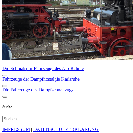
Die Schmalspur-Fahrzeuge des Alb-Bähnle
Fahrzeuge der Dampfnostalgie Karlsruhe
Die Fahrzeuge des Dampfschnellzugs
Suche
IMPRESSUM
|
DATENSCHUTZERKLÄRUNG